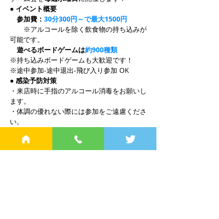
● イベント概要
　参加費：
30分300円～で最大1500円
　　※アルコールを除く飲食物の持ち込みが
可能です。
　遊べるボードゲームは
約900種類
※持ち込みボードゲームも大歓迎です！
※途中参加-途中退出-飛び入り参加 OK
● 感染予防対策
・来店時に手指のアルコール消毒をお願いし
ます。
・体調の優れない際には参加をご遠慮くださ
い。
・飲食時以外はマスクを着用ください。
営業時間
土日祝 13:00～22:00（最終入店20:00)
〒130-0022
東京都墨田区江東橋4-13-6 夕月ビル１F