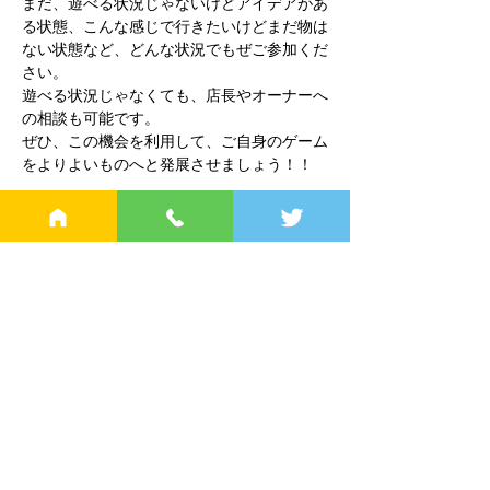
まだ、遊べる状況じゃないけどアイデアがあ
る状態、こんな感じで行きたいけどまだ物は
ない状態など、どんな状況でもぜご参加くだ
さい。
遊べる状況じゃなくても、店長やオーナーへ
の相談も可能です。
ぜひ、この機会を利用して、ご自身のゲーム
をよりよいものへと発展させましょう！！
営業時間
土日祝 13:00～22:00（最終入店20:00)
〒130-0022
東京都墨田区江東橋4-13-6 夕月ビル１F
錦糸町駅南口から徒歩５分
TEL：
03-4218-2620