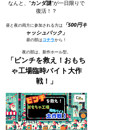
なんと、”
カンダ謎
”が一日限りで
復活！？
「500円キ
昼と夜の両方に参加される方は
ャッシュバック」
昼の部は
コチラ
から！
夜の部は、新作ホール型。
「ピンチを救え！おもち
ゃ工場臨時バイト大作
戦！」