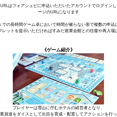
URLはフォアシュピに申込いただいたアカウントでログイン
ージのURLになります
ェでの長時間ゲーム卓において時間が被らない形で複数の申込
フレットを提示いただければすみだ産業会館との往復や再入場
《ゲーム紹介》
プレイヤーは雪山に佇むホテルの経営者となり、
業員達をダイスとして出目を育成・配置してアクションを行っ