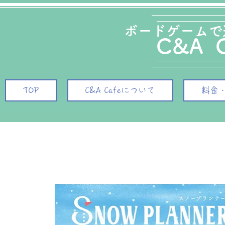
ボード
ゲームで
C&A C
TOP
C&A Cafeについて
料金