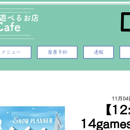
遊べるお店
afe
・メニュー
座席予約
通販
11月04
【12
14gam